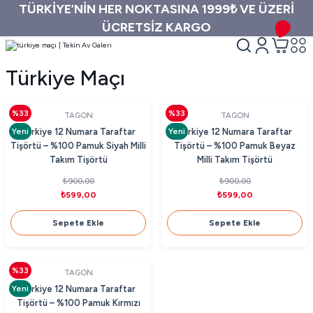
TÜRKİYE’NİN HER NOKTASINA 1999₺ VE ÜZERİ
ÜCRETSİZ KARGO
Türkiye Maçı
%33
%33
TAGON
TAGON
Yeni
Yeni
Türkiye 12 Numara Taraftar
Türkiye 12 Numara Taraftar
Tişörtü – %100 Pamuk Siyah Milli
Tişörtü – %100 Pamuk Beyaz
Takım Tişörtü
Milli Takım Tişörtü
₺900,00
₺900,00
₺599,00
₺599,00
Sepete Ekle
Sepete Ekle
%33
TAGON
Yeni
Türkiye 12 Numara Taraftar
Tişörtü – %100 Pamuk Kırmızı