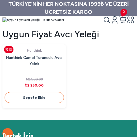
TÜRKİYE’NİN HER NOKTASINA 1999₺ VE ÜZERİ
ÜCRETSİZ KARGO
0
Uygun Fiyat Avcı Yeleği
%10
Hunthink
Hunthink Camel Turunculu Avcı
Yelek
₺2.500,00
₺2.250,00
Sepete Ekle
Destek İçin