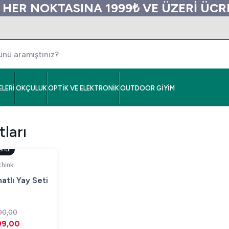
 HER NOKTASINA 1999₺ VE ÜZERİ ÜC
LERİ
OKÇULUK
OPTİK VE ELEKTRONİK
OUTDOOR GİYİM
tları
endi
hink
atlı Yay Seti
00,00
99,00