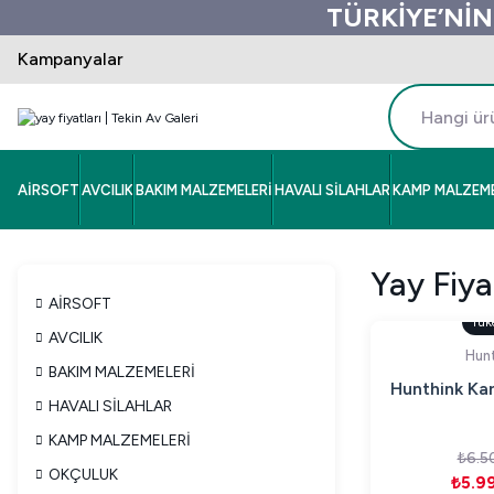
TÜRKİYE’NİN
Kampanyalar
AİRSOFT
AVCILIK
BAKIM MALZEMELERİ
HAVALI SİLAHLAR
KAMP MALZEME
Yay Fiya
AİRSOFT
Tük
AVCILIK
Hunt
BAKIM MALZEMELERİ
Hunthink Kan
HAVALI SİLAHLAR
KAMP MALZEMELERİ
₺6.5
OKÇULUK
₺5.9