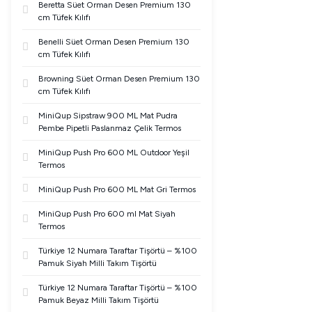
Beretta Süet Orman Desen Premium 130
cm Tüfek Kılıfı
Benelli Süet Orman Desen Premium 130
cm Tüfek Kılıfı
Browning Süet Orman Desen Premium 130
cm Tüfek Kılıfı
MiniQup Sipstraw 900 ML Mat Pudra
Pembe Pipetli Paslanmaz Çelik Termos
MiniQup Push Pro 600 ML Outdoor Yeşil
Termos
MiniQup Push Pro 600 ML Mat Gri Termos
MiniQup Push Pro 600 ml Mat Siyah
Termos
Türkiye 12 Numara Taraftar Tişörtü – %100
Pamuk Siyah Milli Takım Tişörtü
Türkiye 12 Numara Taraftar Tişörtü – %100
Pamuk Beyaz Milli Takım Tişörtü