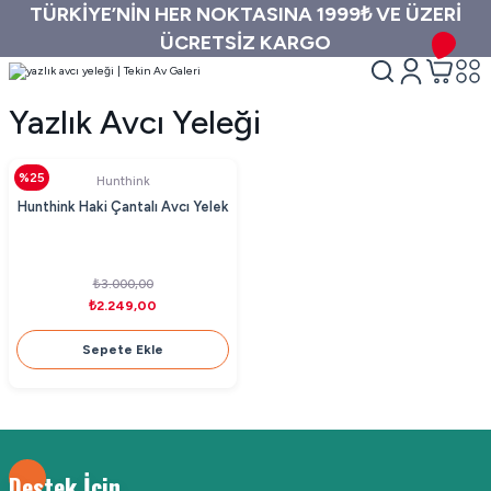
TÜRKİYE’NİN HER NOKTASINA 1999₺ VE ÜZERİ
ÜCRETSİZ KARGO
Yazlık Avcı Yeleği
%25
Hunthink
Hunthink Haki Çantalı Avcı Yelek
₺3.000,00
₺2.249,00
Sepete Ekle
Destek İçin