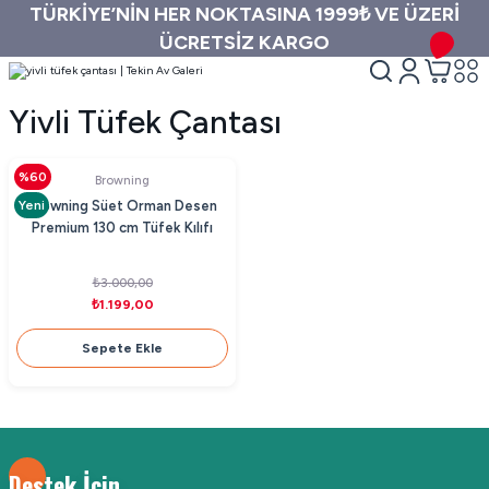
TÜRKİYE’NİN HER NOKTASINA 1999₺ VE ÜZERİ
ÜCRETSİZ KARGO
Yivli Tüfek Çantası
%60
Browning
Yeni
Browning Süet Orman Desen
Premium 130 cm Tüfek Kılıfı
₺3.000,00
₺1.199,00
Sepete Ekle
Destek İçin