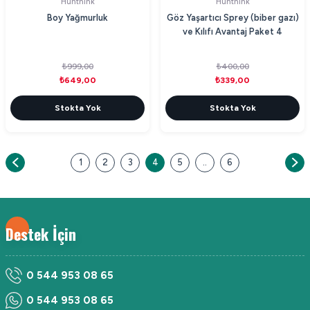
Hunthink
Hunthink
Boy Yağmurluk
Göz Yaşartıcı Sprey (biber gazı)
ve Kılıfı Avantaj Paket 4
₺999,00
₺400,00
₺649,00
₺339,00
Stokta Yok
Stokta Yok
1
2
3
4
5
..
6
Destek İçin
0 544 953 08 65
0 544 953 08 65