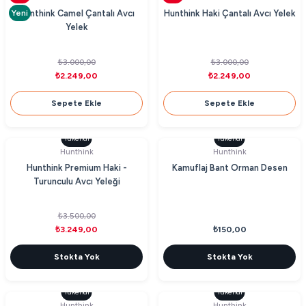
Yeni
Hunthink Camel Çantalı Avcı
Hunthink Haki Çantalı Avcı Yelek
Yelek
₺3.000,00
₺3.000,00
₺2.249,00
₺2.249,00
Sepete Ekle
Sepete Ekle
Tükendi
Tükendi
Hunthink
Hunthink
Hunthink Premium Haki -
Kamuflaj Bant Orman Desen
Turunculu Avcı Yeleği
₺3.500,00
₺3.249,00
₺150,00
Stokta Yok
Stokta Yok
Tükendi
Tükendi
Hunthink
Hunthink