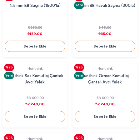
Yeni
4.5 mm BB Saçma (1500'lü)
4.5 mm BB Havalı Saçma (300lü)
₺250,00
₺45,00
₺159,00
₺35,00
Sepete Ekle
Sepete Ekle
%25
%25
Hunthink
Hunthink
Yeni
Yeni
Hunthink Saz Kamuflaj Çantalı
Hunthink Orman Kamuflaj
Avcı Yelek
Çantalı Avcı Yelek
₺3.000,00
₺3.000,00
₺2.249,00
₺2.249,00
Sepete Ekle
Sepete Ekle
%25
%25
Hunthink
Hunthink