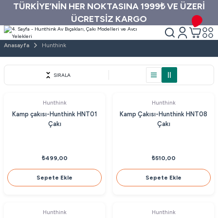
TÜRKİYE’NİN HER NOKTASINA 1999₺ VE ÜZERİ
ÜCRETSİZ KARGO
Anasayfa
Hunthink
SIRALA
Hunthink
Hunthink
Kamp çakısı-Hunthink HNT01
Kamp Çakısı-Hunthink HNT08
Çakı
Çakı
₺499,00
₺510,00
Sepete Ekle
Sepete Ekle
Hunthink
Hunthink