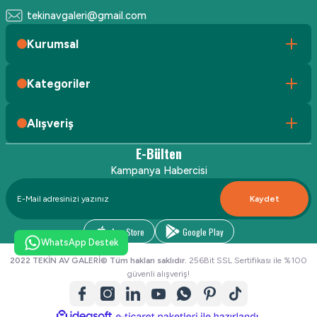
tekinavgaleri@gmail.com
Kurumsal
Kategoriler
Alışveriş
E-Bülten
Kampanya Habercisi
Kaydet
App Store
Google Play
WhatsApp Destek
2022 TEKİN AV GALERİ© Tüm hakları saklıdır.
256Bit SSL Sertifikası ile %100
güvenli alışveriş!
ideasoft
ile
e-